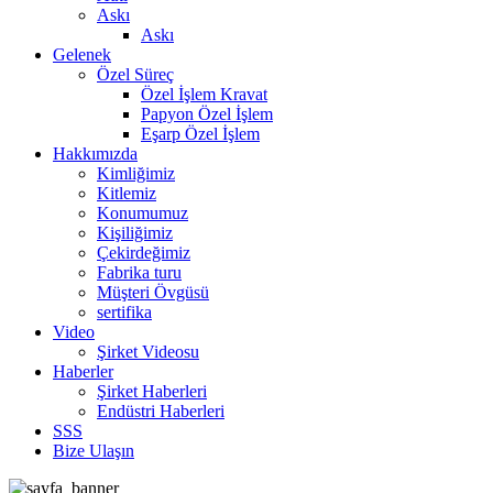
Askı
Askı
Gelenek
Özel Süreç
Özel İşlem Kravat
Papyon Özel İşlem
Eşarp Özel İşlem
Hakkımızda
Kimliğimiz
Kitlemiz
Konumumuz
Kişiliğimiz
Çekirdeğimiz
Fabrika turu
Müşteri Övgüsü
sertifika
Video
Şirket Videosu
Haberler
Şirket Haberleri
Endüstri Haberleri
SSS
Bize Ulaşın