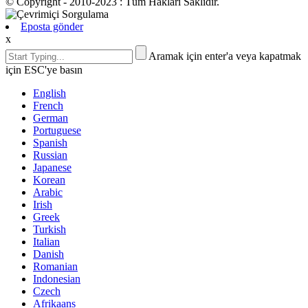
© Copyright - 2010-2023 : Tüm Hakları Saklıdır.
Eposta gönder
x
Aramak için enter'a veya kapatmak
için ESC'ye basın
English
French
German
Portuguese
Spanish
Russian
Japanese
Korean
Arabic
Irish
Greek
Turkish
Italian
Danish
Romanian
Indonesian
Czech
Afrikaans